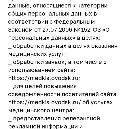
медицинского центра;
⎯ предоставления релевантной
рекламной информации и
оптимизации рекламы, проведение
рекламных и информационных
рассылок медицинского центра;
⎯ обработки входящих запросов
посетителей сайта с целью
надлежащего оказания услуг;
⎯ аналитики запросов физического
лица на сайте и функционирования
сайта https://medkislovodsk.ru/.
⎯ для исполнения договора между
мной и медицинским центром;
⎯ в связи с проводимыми
мероприятиями и акциями в
медицинском центре.
Согласие дается на обработку
следующих персональных данных:
⎯ анкетные данные (фамилия, имя,
отчество, дата рождения и др.);
⎯ документ, удостоверяющий