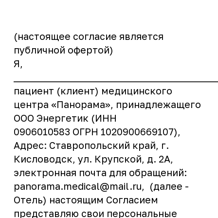
пациент (клиент) медицинского
центра «Панорама», принадлежащего
ООО Энергетик (ИНН
0906010583 ОГРН 1020900669107),
Адрес: Ставропольский край, г.
Кисловодск, ул. Крупской, д. 2А,
электронная почта для обращений:
panorama.medical@mail.ru, (далее -
Отель) настоящим Согласием
представляю свои персональные
данные, относящиеся к категории
общих персональных данных в
соответствии с Федеральным
Законом от 27.07.2006 № 152-ФЗ «О
персональных данных» в целях:
⎯ обработки данных в целях оказания
медицинских услуг;
⎯ обработки заявок, в том числе с
использованием сайта:
https://medkislovodsk.ru;
⎯ для целей повышения
осведомленности посетителей сайта
https://medkislovodsk.ru/ об услугах