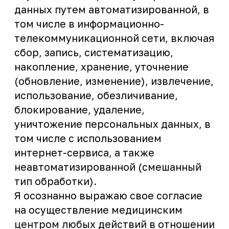
направления письменного требования
на электронный адрес:
panorama.medical@mail.ru
(заверенного ЭЦП Гостя или его
законного представителя с
приложением надлежащим образом
оформленной доверенности), либо на
материальном носителе почтовым
отправлением (заказным письмом с
уведомлением) на указанный в
настоящем согласии адрес
медицинского центра.
Я подтверждаю, что, давая согласие,
действую без принуждения, по
собственной воле и в своих
интересах. Настоящее Согласие
вступает в силу с момента подписания
и ознакомления с Политикой
обработки и защиты персональных
данных, размещенной по ссылке
https://medkislovodsk.ru/politika/,
действует в течение сроков,
установленных действующим