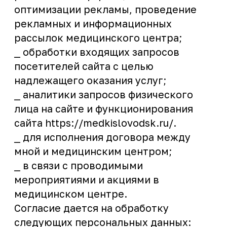
личность, паспортные данные;
⎯ адрес регистрации, адрес места
жительства;
⎯ номер контактного телефона;
⎯ адрес электронной почты e-mail;
⎯ источник захода на сайт
https://medkislovodsk.ru/;
⎯ идентификатор пользователя,
хранимый в cookie.
Основанием для обработки
персональных данных являются:
- Конституция Российской
Федерации,
- Федеральный закон от 27.07.2006 №
152-ФЗ «О персональных данных»,
- Федеральный закон от 27.07.2006 №
149-ФЗ «Об информации,
информационных технологиях и о
защите информации»,
- Постановление Правительства
Российской Федерации от 01.11.2012
№ 1119 «Об утверждении требований к