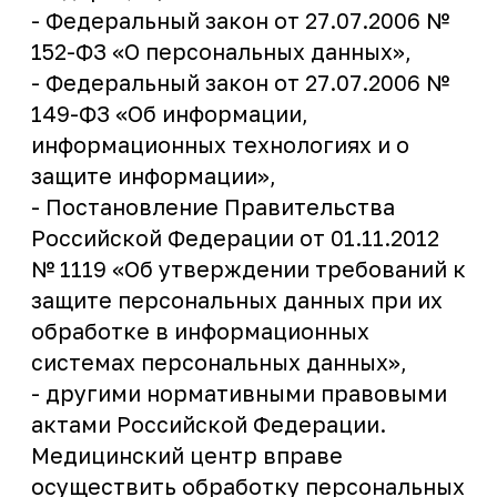
моих персональных данных, которые
необходимы или желаемы для
достижения указанных целей.
Медицинский центр гарантирует, что
полученные от меня персональные
данные не являются общедоступными.
Медицинский центр гарантирует
обработку персональных данных
посетителя сайта в соответствии с
действующим законодательством о
персональных данных.
Я уведомлен Отелем, что
предполагаемыми пользователями
персональных данных являются
сотрудники Отеля, а также лица,
привлеченные Отелем на основе
гражданских правоотношений. Мне
известно, что согласие на обработку
персональных данных может быть
отозвано мною, как субъектом
персональных данных, или моим
законным представителем путем