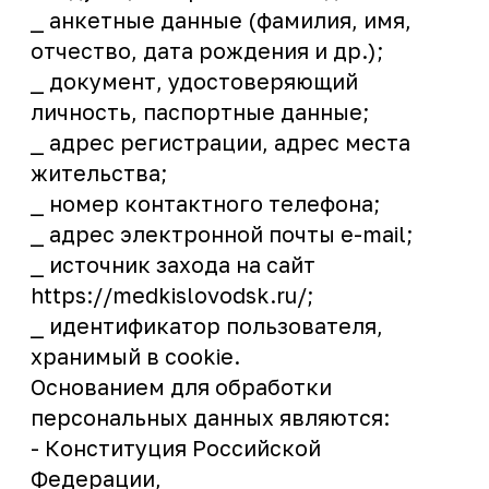
защите персональных данных при их
обработке в информационных
системах персональных данных»,
- другими нормативными правовыми
актами Российской Федерации.
Медицинский центр вправе
осуществить обработку персональных
данных путем автоматизированной, в
том числе в информационно-
телекоммуникационной сети, включая
сбор, запись, систематизацию,
накопление, хранение, уточнение
(обновление, изменение), извлечение,
использование, обезличивание,
блокирование, удаление,
уничтожение персональных данных, в
том числе с использованием
интернет-сервиса, а также
неавтоматизированной (смешанный
тип обработки).
Я осознанно выражаю свое согласие
на осуществление медицинским
центром любых действий в отношении