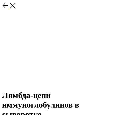
Лямбда-цепи
иммуноглобулинов в
сыворотке