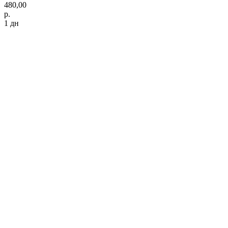
480,00
р.
1 дн