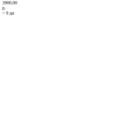
3900,00
р.
< 9 дн