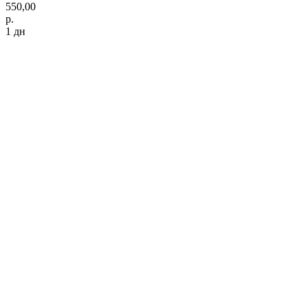
550,00
р.
1 дн