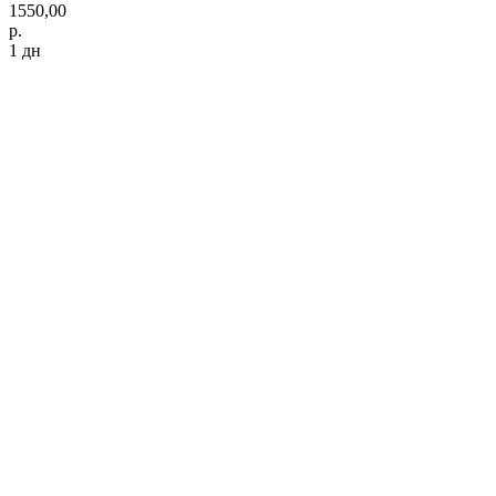
1550,00
р.
1 дн