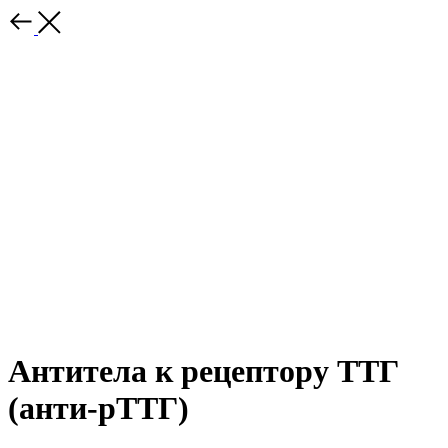
Антитела к рецептору ТТГ
(анти-pTTГ)